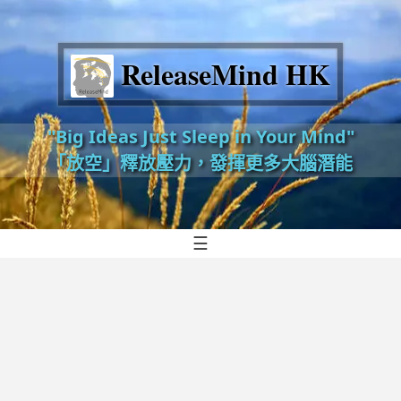
ReleaseMind HK
"Big Ideas Just Sleep in Your Mind"
「放空」釋放壓力，發揮更多大腦潛能
☰