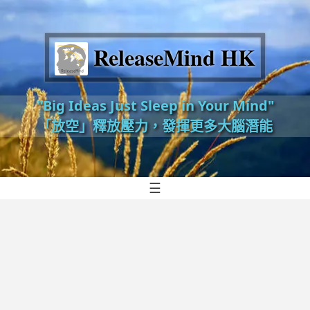
ReleaseMind HK
"Big Ideas Just Sleep in Your Mind"
「放空」釋放壓力，發揮更多大腦潛能
☰