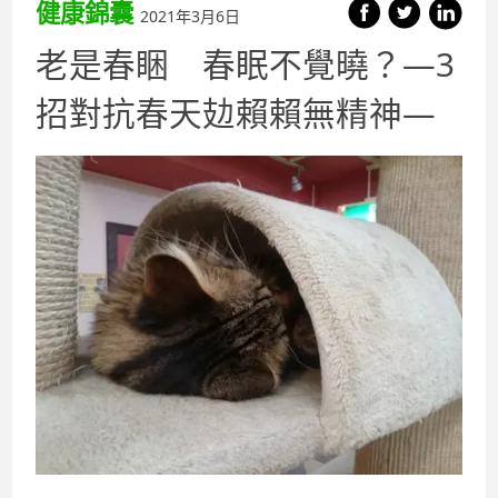
健康錦囊
2021年3月6日
老是春睏 春眠不覺曉？—3
招對抗春天攰賴賴無精神—