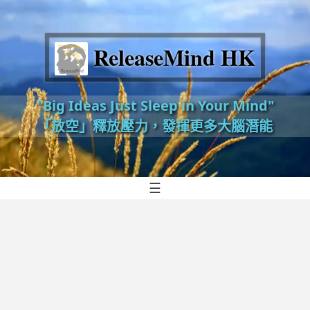
ReleaseMind HK
"Big Ideas Just Sleep in Your Mind"
「放空」釋放壓力，發揮更多大腦潛能
☰