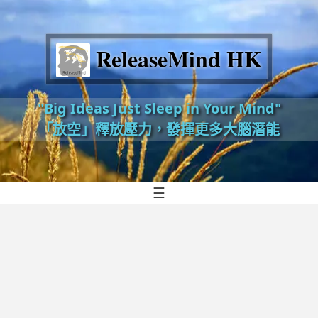
ReleaseMind HK
"Big Ideas Just Sleep in Your Mind"
「放空」釋放壓力，發揮更多大腦潛能
☰