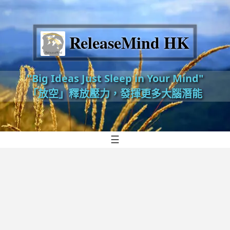
ReleaseMind HK
"Big Ideas Just Sleep in Your Mind"
「放空」釋放壓力，發揮更多大腦潛能
☰