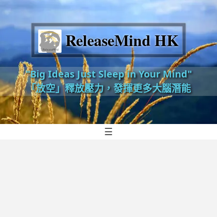
ReleaseMind HK
"Big Ideas Just Sleep in Your Mind"
「放空」釋放壓力，發揮更多大腦潛能
☰