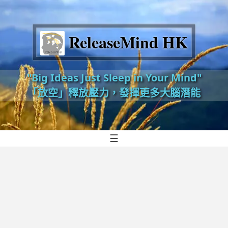
ReleaseMind HK
"Big Ideas Just Sleep in Your Mind"
「放空」釋放壓力，發揮更多大腦潛能
☰