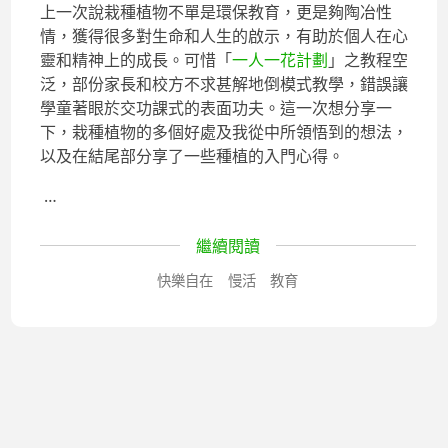
上一次說栽種植物不單是環保教育，更是夠陶冶性
情，獲得很多對生命和人生的啟示，有助於個人在心
靈和精神上的成長。可惜「
一人一花計劃
」之教程空
泛，部份家長和校方不求甚解地倒模式教學，錯誤讓
學童著眼於交功課式的表面功夫。這一次想分享一
下，栽種植物的多個好處及我從中所領悟到的想法，
以及在結尾部分享了一些種植的入門心得。
…
繼續閱讀
快樂自在
慢活
教育