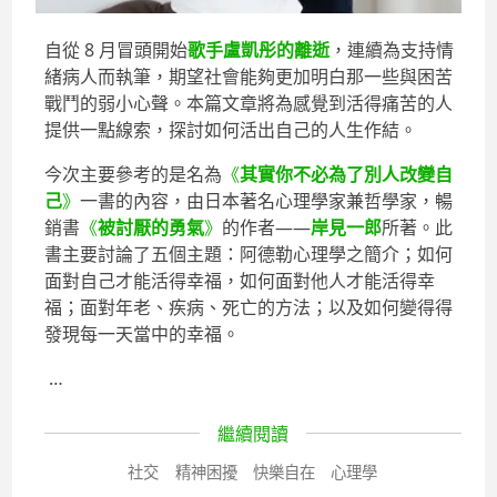
自從 8 月冒頭開始
歌手盧凱彤的離逝
，連續為支持情
緒病人而執筆，期望社會能夠更加明白那一些與困苦
戰鬥的弱小心聲。本篇文章將為感覺到活得痛苦的人
提供一點線索，探討如何活出自己的人生作結。
今次主要參考的是名為
《
其實你不必為了別人改變自
己
》
一書的內容，由日本著名心理學家兼哲學家，暢
銷書
《
被討厭的勇氣
》
的作者——
岸見一郎
所著。此
書主要討論了五個主題：阿德勒心理學之簡介；如何
面對自己才能活得幸福，如何面對他人才能活得幸
福；面對年老、疾病、死亡的方法；以及如何變得得
發現每一天當中的幸福。
…
繼續閱讀
社交
精神困擾
快樂自在
心理學