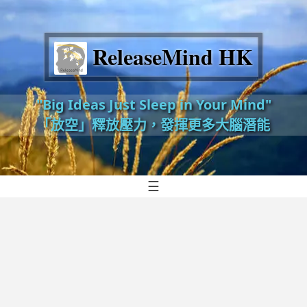
ReleaseMind HK
"Big Ideas Just Sleep in Your Mind"
「放空」釋放壓力，發揮更多大腦潛能
☰