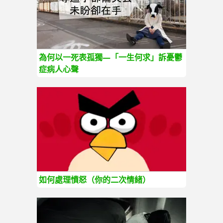
為何以一死表孤獨—「一生何求」訴憂鬱
症病人心聲
如何處理憤怒（你的二次情緒）