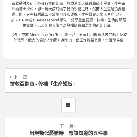
喜歡探討及研究各種各樣的知識，於香港某大學哲學碩士畢業，後有幸
升讀博士學位，卻一場大病終結了我的學術之路。然而人生還是仍要繼
續上路，只有持續學習不放棄自救和改進，才有機會走出人生的低谷。
於 2016 年成立 ReleaseMind 網站，分享重塑健康、快樂、生活的部落
格文章，以及刺激大腦再次發揮創意和潛能的新知分享。
另外，亦於 Medium 及 YouTube 等平台上分享利用數碼科技的貼士及軟
件教學，致力於協助人們提升產生力，使工作輕鬆寫意，生活簡易便
利。
上一篇
搶救亞健康 - 修補「生命短板」
下一篇
出現類似憂鬱時 應該知道的五件事