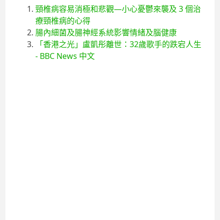
頸椎病容易消極和悲觀—小心憂鬱來襲及 3 個治
療頸椎病的心得
腸內細菌及腸神經系統影響情緒及腦健康
「香港之光」盧凱彤離世：32歲歌手的跌宕人生
- BBC News 中文