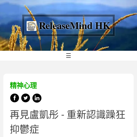
ReleaseMind HK
☰
精神心理
再見盧凱彤 - 重新認識躁狂
抑鬱症