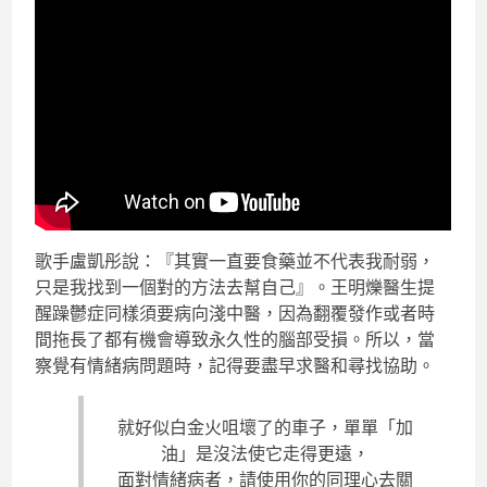
歌手盧凱彤說：『其實一直要食藥並不代表我耐弱，
只是我找到一個對的方法去幫自己』。王明爍醫生提
醒躁鬱症同樣須要病向淺中醫，因為翻覆發作或者時
間拖長了都有機會導致永久性的腦部受損。所以，當
察覺有情緒病問題時，記得要盡早求醫和尋找協助。
就好似白金火咀壞了的車子，單單「加
油」是沒法使它走得更遠，
面對情緒病者，請使用你的同理心去關