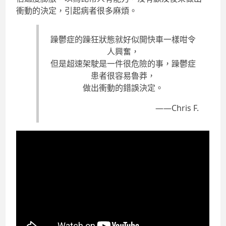
衝動的決定，引起病者很多麻煩。
躁鬱症的躁狂狀態就好似開快車一樣咁令
人興奮，
但是超速架駛是一件很危險的事，躁鬱症
患者很容易魯莽，
做出衝動的錯誤決定。
——Chris F.