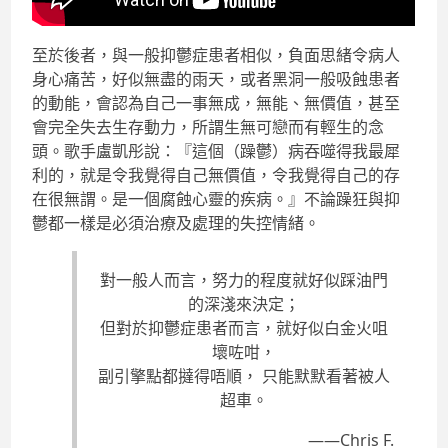
至於後者，與一般抑鬱症患者相似，負面思緒令病人
身心痛苦，好似無盡的雨天，或者黑洞一般吸蝕患者
的動能，會認為自己一事無成，無能、無價值，甚至
會完全失去生存動力，所謂生無可戀而有輕生的念
頭。歌手盧凱彤說：『這個（躁鬱）病吞噬得我最犀
利的，就是令我覺得自己無價值，令我覺得自己的存
在很無謂。是一個腐蝕心靈的疾病。』不論躁狂與抑
鬱都一樣是必須治療及處理的失控情緒。
對一般人而言，努力的程度就好似踩油門
的深淺來決定；
但對於抑鬱症患者而言，就好似白金火咀
壞咗咁，
副引擎點都撻得唔順， 只能默默看著被人
超車。
——Chris F.