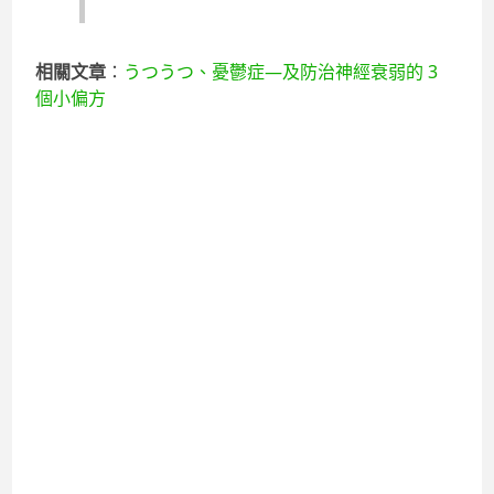
相關文章
：
うつうつ、憂鬱症—及防治神經衰弱的 3
個小偏方