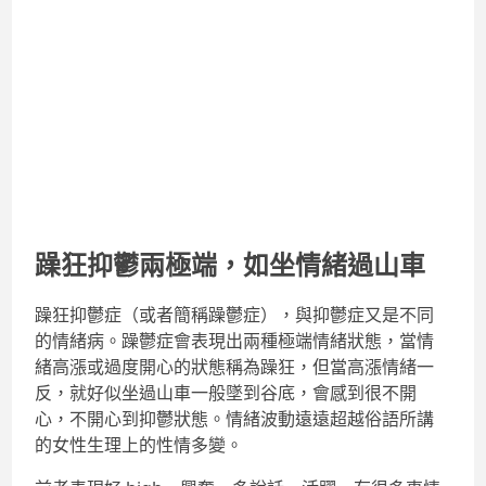
躁狂抑鬱兩極端，如坐情緒過山車
躁狂抑鬱症（或者簡稱躁鬱症），與抑鬱症又是不同
的情緒病。躁鬱症會表現出兩種極端情緒狀態，當情
緒高漲或過度開心的狀態稱為躁狂，但當高漲情緒一
反，就好似坐過山車一般墜到谷底，會感到很不開
心，不開心到抑鬱狀態。情緒波動遠遠超越俗語所講
的女性生理上的性情多變。