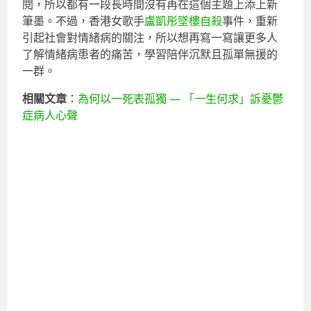
閱，所以都有一段長時間沒有再在這個主題上添上新
筆墨。不過，香港女歌手
盧凱彤墜樓自殺
事件，重新
引起社會對情緒病的關注，所以想再寫一寫讓更多人
了解情緒病患者的痛苦，學習陪伴沉默且孤單無援的
一群。
相關文章
：
為何以一死表孤獨 — 「一生何求」訴憂鬱
症病人心聲