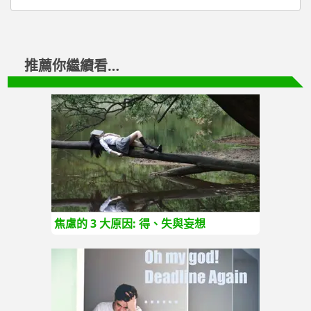
推薦你繼續看…
焦慮的 3 大原因: 得、失與妄想