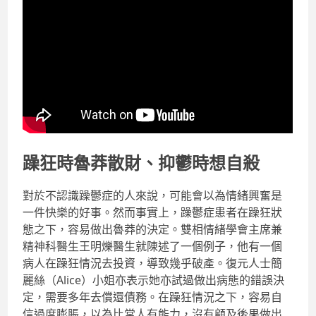
躁狂時魯莽散財、抑鬱時想自殺
對於不認識躁鬱症的人來說，可能會以為情緒興奮是
一件快樂的好事。然而事實上，躁鬱症患者在躁狂狀
態之下，容易做出魯莽的決定。雙相情緒學會主席兼
精神科醫生王明爍醫生就陳述了一個例子，他有一個
病人在躁狂情況去投資，導致幾乎破產。復元人士簡
麗絲（Alice）小姐亦表示她亦試過做出病態的錯誤決
定，需要多年去償還債務。在躁狂情況之下，容易自
信過度膨脹，以為比常人有能力，沒有顧及後果做出