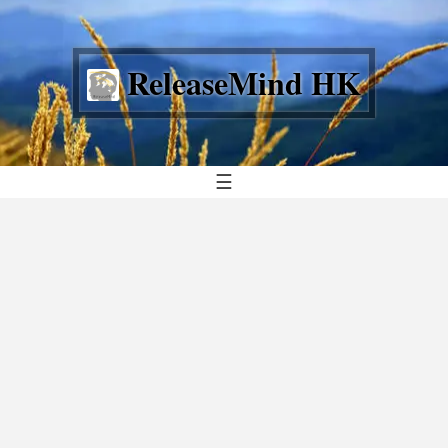
ReleaseMind HK
☰