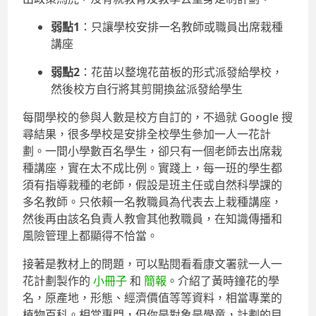
弱點1
：只讓學校安排一名教師或職員出席栽種
講座
弱點2
：花苗以整塊花苗板的形式派發給學校，
然後校方自行將其剪開換盆派發給學生
每間學校的參與人數是校方自訂的，不過就 Google 搜
尋結果，很多學校是安排全校學生參加一人一花計
劃。一間小學數百名學生，卻只有一個老師去出席栽
種講座，實在太不成比例。實踐上，每一班的學生都
須有指導栽種的老師，假設是班主任或自然科學課的
多名教師。只依賴一名教職員為代表去上栽種講座，
然後再由該名負責人教會其他教職員，在知識傳播和
風險管理上都顯得不恰當。
接著是教材上的問題，可以點閱看看康文署就一人一
花計劃製作的
小冊子
和
簡報
。介紹了黃時鐘花的學
名，原產地，形態、經濟價值等等資料，相當專業的
植物百科。相當專門，但你是對象是學童，計劃的目