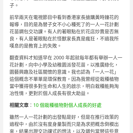
子。
前早兩天在電視節目中看到香港家長搶購黃時鐘花的
報導，目的是為替子女不小心種死了的一人一花計劃
花苗調包交功課。有人的著眼點在於花店炒賣是否無
良，有人是著眼點在於怪獸家長真是瘋狂，不過我所
嘆息的是教育上的失敗。
翻查資料才知道早在 2000 年起就每年都有舉辦一人一
花計劃，向中小學及幼稚園派發花苗，以推廣綠化，
園藝興趣及社區關懷的意識。我也認為「一人一花」
這個概念不單單是環保教育，因為我曾經從栽種植物
當中獲得很多對生命和人生的啟示，明白栽種能夠淘
冶性情，更對於個人成長有很大助益。
相關文章
：
10 個栽種植物對個人成長的好處
雖然一人一花計劃的出發點是好，但是在推行政策的
過程中，由於沒有度身量製而只是為求把概念倒模出
來，結果出現交功課式的想法，以及調包當替這些意