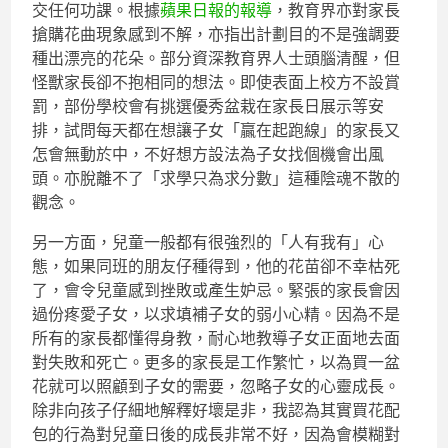
交任何功課。根據
蘋果日報的報導
，教育界亦對家長
搶購花曲現象感到不解，亦指出計劃目的不是強調要
種出漂亮的花朵。部分資深教育界人士頭腦清醒，但
怪獸家長卻不抱相同的想法。即使表面上校方不設賞
罰，部份學校會有挑選優秀盆栽在家長日展示等安
排，試問每天都在想讓子女「贏在起跑線」的家長又
怎會無動於中，不好想方設法為子女找個機會出風
頭。亦脫離不了「求學只為求分數」這種陰魂不散的
觀念。
另一方面，兒童一般都有很強烈的「人有我有」心
態，如果同班的朋友仔種得到，他的花苗卻不幸枯死
了，會令兒童感到挫敗或產生妒忌。緊張的家長會因
過份疼愛子女，以求填補子女的弱小心精。因為不是
所有的家長都懂得身教，耐心地教導子女正面地去面
對失敗和死亡。更多的家長是工作繁忙，以為買一盆
花就可以照顧到子女的需要，忽略子女的心靈成長。
除非向孩子仔細地解釋好壞是非，我認為其實買花配
包的行為對兒童日後的成長非常不好，因為會模糊對