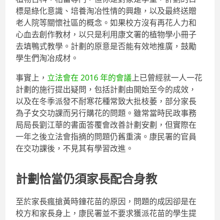
標是綠化意識、培養淘冶性情的興趣，以及最終送贈
老人院等關懷社區的概念。如果校方沒有再花人力和
心血去創作教材，以只是利用康文署的植物學小冊子
去填鴨式教學。計劃的原意是否能有效地推廣，鼓勵
學生們淘冶成材。
事實上，
立法會在 2016 年的會議
上已曾經就一人一花
計劃的施行提出疑問，包括計劃由開始至今的成效，
以及在冬季派發不耐寒花種常致大批枝萎，部分家長
為子女交功課而另行購花的問題。雖常當時民政事務
局局長劉江華的書面答覆會改善計劃安劃，但實際在
一年之後立法會指摘的問題仍舊重演。康民署的官員
在交功課後，不見其有學習改進。
計劃恰當仍須家長配合身教
至於家長瘋搶黃時鐘花苗的原因，問題的成因卻是在
校方和家長身上，康民署並不要求獲派花苗的學生提