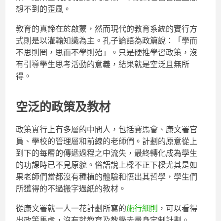
想不到的歪風。
教育的真諦在於啟蒙，然而現代的教育系統的實行方
式則是以灌輸知識為主。孔子論語為政篇說：「學而
不思則罔，思而不學則殆」。只是硬推學習政策，沒
有引導學生思考活動的意義，結果就是空泛且無所
得。
空泛的政策及教材
政策實行上有多層的中間人，包括賽馬會、康文署官
員、學校的管理層和前線的老師們。計劃的原意從上
到下的每層的傳遞過程之中流失，最終轉化成為學生
的功課時已不見原貌。俗語說上樑不正下樑尤其是如
果老師們當都沒有種植的體驗和悟出其哲學，學生們
所獲得的不過搬字過紙的教材。
從康文署就一人一花計劃所寫的
施行細則
，可以看得
出政策馬虎，沒有就教育及教學去量身定制計劃。