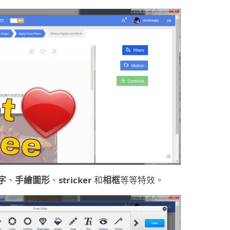
字
、
手繪圖形
、
stricker
和
相框
等等特效。