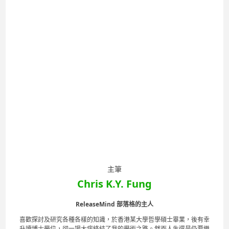
主筆
Chris K.Y. Fung
ReleaseMind 部落格的主人
喜歡探討及研究各種各樣的知識，於香港某大學哲學碩士畢業，後有幸
升讀博士學位，卻一場大病終結了我的學術之路。然而人生還是仍要繼