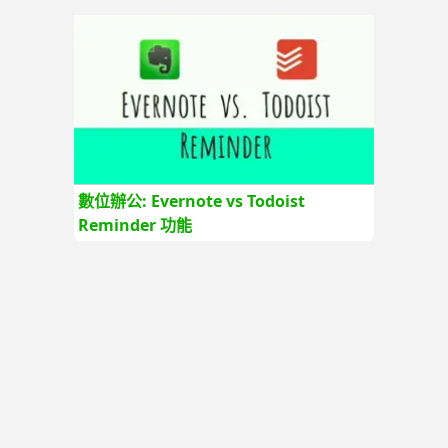
數位辦公: Evernote vs Todoist
Reminder 功能