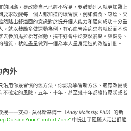
友的回應。要改變自己已經不容易，要鼓勵別人就更加難上
到要求改變每一個人都知道的壞習慣，例如偏食、吸煙、欠
雖然踏出舒適圈的意識對於提升個人能力和邁向成功十分重
人。就以鼓勵多做運動為例，有心血管疾病患者就反而不應
就去參加馬拉松等運動，搞不好會中途突然暴斃。與健身、
的體質，就能盡量做到一個為本人量身定造的改進計劃。
）的內外
只沿用你最習慣的舊方法，你認為學習新方法、適應改變或
有不確定的風險，五年、十年、甚至幾十年都維持原狀或者
授——安迪 · 莫林斯基博士（
Andy Molinsky, PhD
）的新
tep Outside Your Comfort Zone”
中提出了阻礙人走出舒適