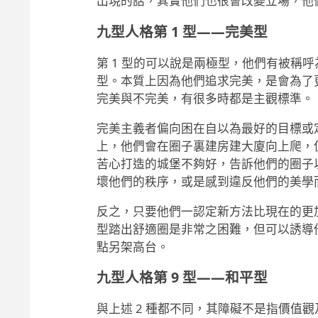
出現的話，其實他們也很會改變立場，他
九型人格第 1 型——完美型
第 1 型的可以說是兩極型，他們有被稱
型。本質上因為他們追求完美，是會為了
完美與不完美，有很多時都是主觀標準。
完美主義者偏向困在自以為最好的目標或
上，他們會在圈子裏建房建大廈向上爬，
苦心打造的城堡不夠好，告訴他們的圈子
壞他們的秩序，或是感到違反他們的美學
反之，只要他們一認定新方法比現在的更
型踏出舒適圈是非常之困難，但可以誘導
點另架高台。
九型人格第 9 型——和平型
與上述 2 種都不同，其障礙不是指價值觀