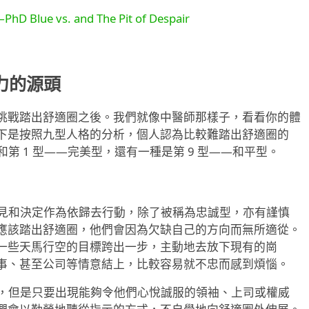
ue vs. and The Pit of Despair
力的源頭
挑戰踏出舒適圈之後。我們就像中醫師那樣子，看看你的體
下是按照九型人格的分析，個人認為比較難踏出舒適圈的
和第 1 型——完美型，還有一種是第 9 型——和平型。
意見和決定作為依歸去行動，除了被稱為忠誠型，亦有謹慎
應該踏出舒適圈，他們會因為欠缺自己的方向而無所適從。
一些天馬行空的目標跨出一步，主動地去放下現有的崗
事、甚至公司等情意結上，比較容易就不忠而感到煩惱。
難，但是只要出現能夠令他們心悅誠服的領袖、上司或權威