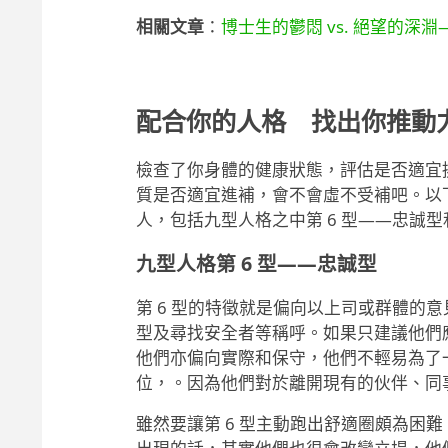
相關文章
：
博士生的鬱悶 vs. 絕望的深淵—PhD Bl
配合你的人格 找出你推動
檢查了你身體的健康狀態，評估是否適宜
質是否適宜進補，會不會虛不受補吧。以
人，包括九型人格之中第 6 型——忠誠型
九型人格第 6 型——忠誠型
第 6 型的特徵就是偏向以上司或群體的
型及尋找安全者等稱呼。如果只建議他們
他們亦偏向實際和保守，他們不輕易為了
位，。因為他們對於離開現有的伙伴、同
雖然要讓第 6 型主動跑出舒適圈頗為困